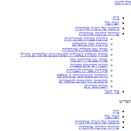
דלג לתוכן
בית
קצת עלי
מיומנה של נינג'ה אקדמית
שירותי כתיבה אקדמית
כתיבת עבודה סמינריונית
כתיבת תזה בתשלום
עזרה עם מטלות אקדמיות
פתרון מטלות באנגלית לסטודנטים שלומדים בחו"ל
עזרה עם פרוייקט גמר
הכנת רפרטים ומצגות
סקירות ספרות לעבודות
ניתוחים סטטיסטיים ב-SPSS
סיכומים ותרגומים למאמרים
הכנת ממ"נים
צור קשר
תפריט
בית
קצת עלי
מיומנה של נינג'ה אקדמית
שירותי כתיבה אקדמית