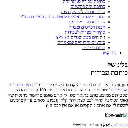
כתיבת עבודה סמינריונית
כתיבת תזה בתשלום
עזרה עם מטלות אקדמיות
פתרון מטלות באנגלית לסטודנטים שלומדים בחו"ל
עזרה עם פרוייקט גמר
הכנת רפרטים ומצגות
סקירות ספרות לעבודות
ניתוחים סטטיסטיים ב-SPSS
סיכומים ותרגומים למאמרים
הכנת ממ"נים
צור קשר
בלוג של
כותבת עבודות
כאן אשתף אתכם בתובנות ואנקדוטות שעלו לי תוך כדי
כתיבת עבודות
אקדמיות
לסטודנטים. כנראה שכתבתי יותר מפי 100 עבודות מכמה
שסטודנט ממוצע כותב בתואר שלו, אז אתם מוזמנים ללמוד מהנסיון שלי
ואולי הכתיבה תהיה לכם קצת יותר קלה. (וכמובן שאתם עדיין מוזמנים
לשלוח לי אם אתם מתקשים או אם אין לכם זמן)
דף הבית
/
שוק העבודה הדיגיטלי