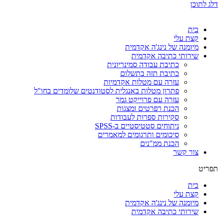
דלג לתוכן
בית
קצת עלי
מיומנה של נינג'ה אקדמית
שירותי כתיבה אקדמית
כתיבת עבודה סמינריונית
כתיבת תזה בתשלום
עזרה עם מטלות אקדמיות
פתרון מטלות באנגלית לסטודנטים שלומדים בחו"ל
עזרה עם פרוייקט גמר
הכנת רפרטים ומצגות
סקירות ספרות לעבודות
ניתוחים סטטיסטיים ב-SPSS
סיכומים ותרגומים למאמרים
הכנת ממ"נים
צור קשר
תפריט
בית
קצת עלי
מיומנה של נינג'ה אקדמית
שירותי כתיבה אקדמית