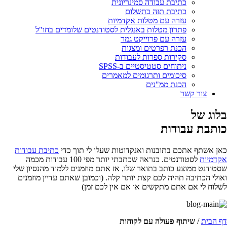
כתיבת עבודה סמינריונית
כתיבת תזה בתשלום
עזרה עם מטלות אקדמיות
פתרון מטלות באנגלית לסטודנטים שלומדים בחו"ל
עזרה עם פרוייקט גמר
הכנת רפרטים ומצגות
סקירות ספרות לעבודות
ניתוחים סטטיסטיים ב-SPSS
סיכומים ותרגומים למאמרים
הכנת ממ"נים
צור קשר
בלוג של
כותבת עבודות
כאן אשתף אתכם בתובנות ואנקדוטות שעלו לי תוך כדי
כתיבת עבודות
אקדמיות
לסטודנטים. כנראה שכתבתי יותר מפי 100 עבודות מכמה
שסטודנט ממוצע כותב בתואר שלו, אז אתם מוזמנים ללמוד מהנסיון שלי
ואולי הכתיבה תהיה לכם קצת יותר קלה. (וכמובן שאתם עדיין מוזמנים
לשלוח לי אם אתם מתקשים או אם אין לכם זמן)
דף הבית
/
שיתוף פעולה עם לקוחות