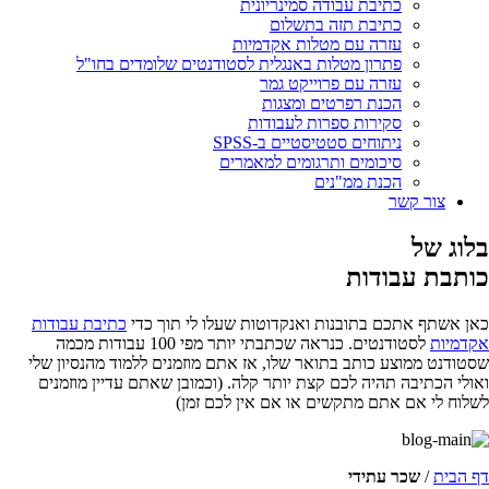
כתיבת עבודה סמינריונית
כתיבת תזה בתשלום
עזרה עם מטלות אקדמיות
פתרון מטלות באנגלית לסטודנטים שלומדים בחו"ל
עזרה עם פרוייקט גמר
הכנת רפרטים ומצגות
סקירות ספרות לעבודות
ניתוחים סטטיסטיים ב-SPSS
סיכומים ותרגומים למאמרים
הכנת ממ"נים
צור קשר
בלוג של
כותבת עבודות
כאן אשתף אתכם בתובנות ואנקדוטות שעלו לי תוך כדי
כתיבת עבודות
אקדמיות
לסטודנטים. כנראה שכתבתי יותר מפי 100 עבודות מכמה
שסטודנט ממוצע כותב בתואר שלו, אז אתם מוזמנים ללמוד מהנסיון שלי
ואולי הכתיבה תהיה לכם קצת יותר קלה. (וכמובן שאתם עדיין מוזמנים
לשלוח לי אם אתם מתקשים או אם אין לכם זמן)
דף הבית
/
שכר עתידי