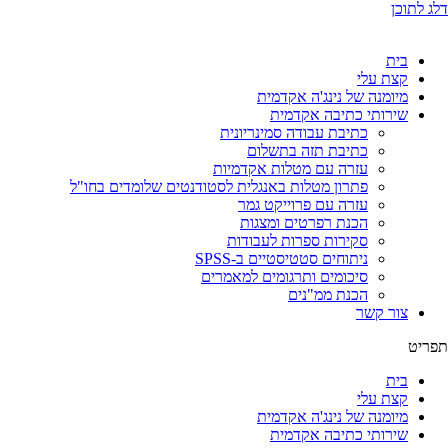
דלג לתוכן
בית
קצת עלי
מיומנה של נינג'ה אקדמית
שירותי כתיבה אקדמית
כתיבת עבודה סמינריונית
כתיבת תזה בתשלום
עזרה עם מטלות אקדמיות
פתרון מטלות באנגלית לסטודנטים שלומדים בחו"ל
עזרה עם פרוייקט גמר
הכנת רפרטים ומצגות
סקירות ספרות לעבודות
ניתוחים סטטיסטיים ב-SPSS
סיכומים ותרגומים למאמרים
הכנת ממ"נים
צור קשר
תפריט
בית
קצת עלי
מיומנה של נינג'ה אקדמית
שירותי כתיבה אקדמית