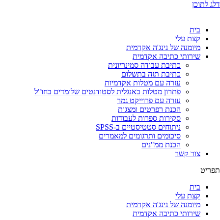
דלג לתוכן
בית
קצת עלי
מיומנה של נינג'ה אקדמית
שירותי כתיבה אקדמית
כתיבת עבודה סמינריונית
כתיבת תזה בתשלום
עזרה עם מטלות אקדמיות
פתרון מטלות באנגלית לסטודנטים שלומדים בחו"ל
עזרה עם פרוייקט גמר
הכנת רפרטים ומצגות
סקירות ספרות לעבודות
ניתוחים סטטיסטיים ב-SPSS
סיכומים ותרגומים למאמרים
הכנת ממ"נים
צור קשר
תפריט
בית
קצת עלי
מיומנה של נינג'ה אקדמית
שירותי כתיבה אקדמית