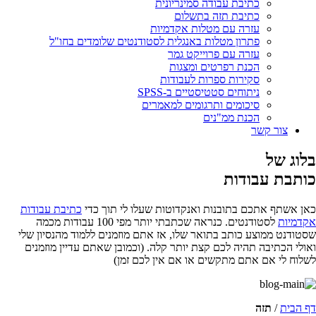
כתיבת עבודה סמינריונית
כתיבת תזה בתשלום
עזרה עם מטלות אקדמיות
פתרון מטלות באנגלית לסטודנטים שלומדים בחו"ל
עזרה עם פרוייקט גמר
הכנת רפרטים ומצגות
סקירות ספרות לעבודות
ניתוחים סטטיסטיים ב-SPSS
סיכומים ותרגומים למאמרים
הכנת ממ"נים
צור קשר
בלוג של
כותבת עבודות
כאן אשתף אתכם בתובנות ואנקדוטות שעלו לי תוך כדי
כתיבת עבודות
אקדמיות
לסטודנטים. כנראה שכתבתי יותר מפי 100 עבודות מכמה
שסטודנט ממוצע כותב בתואר שלו, אז אתם מוזמנים ללמוד מהנסיון שלי
ואולי הכתיבה תהיה לכם קצת יותר קלה. (וכמובן שאתם עדיין מוזמנים
לשלוח לי אם אתם מתקשים או אם אין לכם זמן)
דף הבית
/
תזה