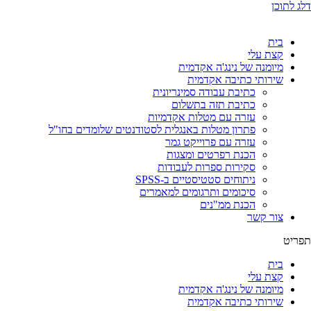
דלג לתוכן
בית
קצת עלי
מיומנה של נינג'ה אקדמית
שירותי כתיבה אקדמית
כתיבת עבודה סמינריונית
כתיבת תזה בתשלום
עזרה עם מטלות אקדמיות
פתרון מטלות באנגלית לסטודנטים שלומדים בחו"ל
עזרה עם פרוייקט גמר
הכנת רפרטים ומצגות
סקירות ספרות לעבודות
ניתוחים סטטיסטיים ב-SPSS
סיכומים ותרגומים למאמרים
הכנת ממ"נים
צור קשר
תפריט
בית
קצת עלי
מיומנה של נינג'ה אקדמית
שירותי כתיבה אקדמית