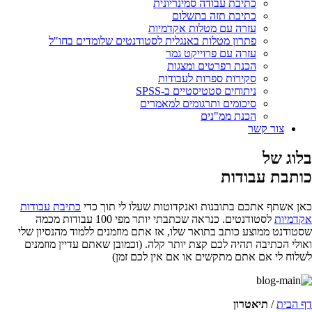
כתיבת עבודה סמינריונית
כתיבת תזה בתשלום
עזרה עם מטלות אקדמיות
פתרון מטלות באנגלית לסטודנטים שלומדים בחו"ל
עזרה עם פרוייקט גמר
הכנת רפרטים ומצגות
סקירות ספרות לעבודות
ניתוחים סטטיסטיים ב-SPSS
סיכומים ותרגומים למאמרים
הכנת ממ"נים
צור קשר
בלוג של
כותבת עבודות
כאן אשתף אתכם בתובנות ואנקדוטות שעלו לי תוך כדי
כתיבת עבודות
אקדמיות
לסטודנטים. כנראה שכתבתי יותר מפי 100 עבודות מכמה
שסטודנט ממוצע כותב בתואר שלו, אז אתם מוזמנים ללמוד מהנסיון שלי
ואולי הכתיבה תהיה לכם קצת יותר קלה. (וכמובן שאתם עדיין מוזמנים
לשלוח לי אם אתם מתקשים או אם אין לכם זמן)
דף הבית
/
תיאטרון