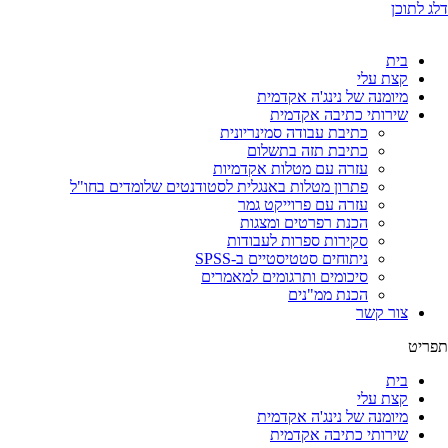
דלג לתוכן
בית
קצת עלי
מיומנה של נינג'ה אקדמית
שירותי כתיבה אקדמית
כתיבת עבודה סמינריונית
כתיבת תזה בתשלום
עזרה עם מטלות אקדמיות
פתרון מטלות באנגלית לסטודנטים שלומדים בחו"ל
עזרה עם פרוייקט גמר
הכנת רפרטים ומצגות
סקירות ספרות לעבודות
ניתוחים סטטיסטיים ב-SPSS
סיכומים ותרגומים למאמרים
הכנת ממ"נים
צור קשר
תפריט
בית
קצת עלי
מיומנה של נינג'ה אקדמית
שירותי כתיבה אקדמית