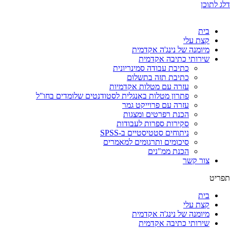
דלג לתוכן
בית
קצת עלי
מיומנה של נינג'ה אקדמית
שירותי כתיבה אקדמית
כתיבת עבודה סמינריונית
כתיבת תזה בתשלום
עזרה עם מטלות אקדמיות
פתרון מטלות באנגלית לסטודנטים שלומדים בחו"ל
עזרה עם פרוייקט גמר
הכנת רפרטים ומצגות
סקירות ספרות לעבודות
ניתוחים סטטיסטיים ב-SPSS
סיכומים ותרגומים למאמרים
הכנת ממ"נים
צור קשר
תפריט
בית
קצת עלי
מיומנה של נינג'ה אקדמית
שירותי כתיבה אקדמית