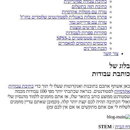
כתיבת עבודה סמינריונית
כתיבת תזה בתשלום
עזרה עם מטלות אקדמיות
פתרון מטלות באנגלית לסטודנטים שלומדים בחו"ל
עזרה עם פרוייקט גמר
הכנת רפרטים ומצגות
סקירות ספרות לעבודות
ניתוחים סטטיסטיים ב-SPSS
סיכומים ותרגומים למאמרים
הכנת ממ"נים
צור קשר
בלוג של
כותבת עבודות
כאן אשתף אתכם בתובנות ואנקדוטות שעלו לי תוך כדי
כתיבת עבודות
אקדמיות
לסטודנטים. כנראה שכתבתי יותר מפי 100 עבודות מכמה
שסטודנט ממוצע כותב בתואר שלו, אז אתם מוזמנים ללמוד מהנסיון שלי
ואולי הכתיבה תהיה לכם קצת יותר קלה. (וכמובן שאתם עדיין מוזמנים
לשלוח לי אם אתם מתקשים או אם אין לכם זמן)
דף הבית
/
STEM